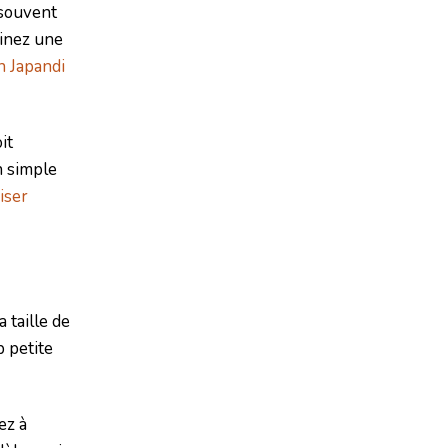
 souvent
ginez une
n Japandi
it
n simple
iser
 taille de
p petite
ez à