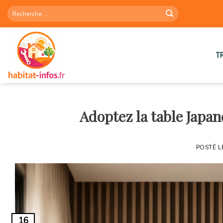
Skip
to
content
T
Adoptez la table Japan
POSTÉ 
16