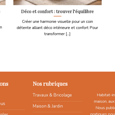
e
Déco et confort : trouver l’équilibre
Créer une harmonie visuelle pour un coin
un
détente alliant déco intérieure et confort Pour
transformer [...]
ons
Nos rubriques
Habitat-in
Travaux & Bricolage
maison, aux
ous
Maison & Jardin
Nous publi
pratiques pou
ales