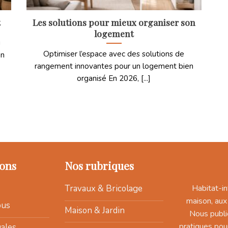
t
Les solutions pour mieux organiser son
logement
g
Optimiser l’espace avec des solutions de
en
rangement innovantes pour un logement bien
organisé En 2026, [...]
ons
Nos rubriques
Habitat-in
Travaux & Bricolage
maison, aux
ous
Maison & Jardin
Nous publi
pratiques pou
ales