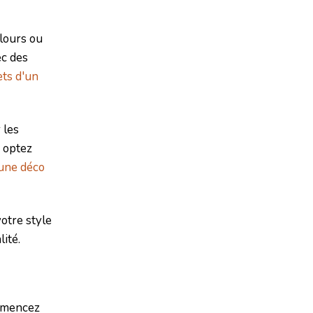
lours ou
ec des
ets d'un
 les
, optez
une déco
votre style
ité.
ommencez