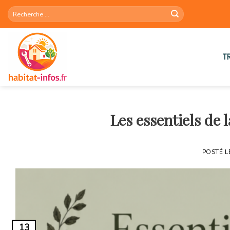
Skip
to
content
T
Les essentiels de
POSTÉ 
13