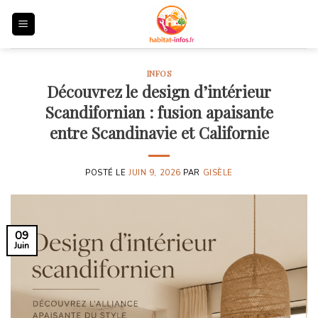
Skip
to
content
INFOS
Découvrez le design d’intérieur
Scandifornian : fusion apaisante
entre Scandinavie et Californie
POSTÉ LE
JUIN 9, 2026
PAR
GISÈLE
09
Juin