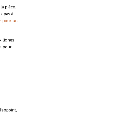
la pièce.
z pas à
te pour un
x lignes
es pour
’appoint,