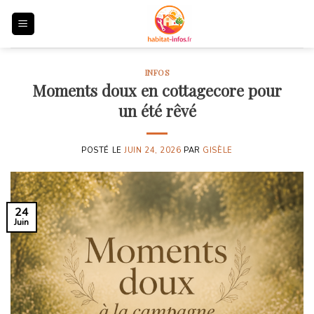
Skip
to
content
INFOS
Moments doux en cottagecore pour
un été rêvé
POSTÉ LE
JUIN 24, 2026
PAR
GISÈLE
24
Juin