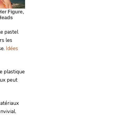
le pastel
rs les
se.
Idées
le plastique
aux peut
matériaux
nvivial.