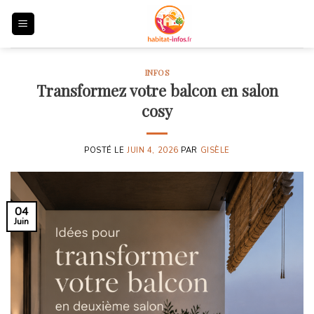
Skip
to
content
INFOS
Transformez votre balcon en salon
cosy
POSTÉ LE
JUIN 4, 2026
PAR
GISÈLE
04
Juin