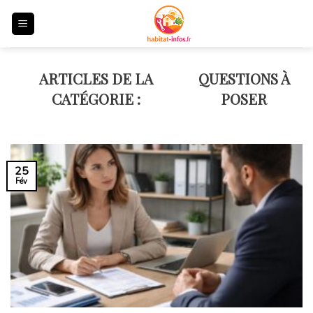
Skip
to
content
QUESTIONS À
POSER
25
Fév