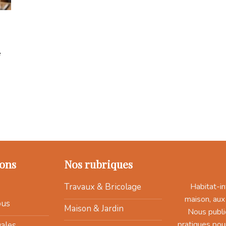
e
ons
Nos rubriques
Habitat-in
Travaux & Bricolage
maison, aux
ous
Maison & Jardin
Nous publi
pratiques pou
ales