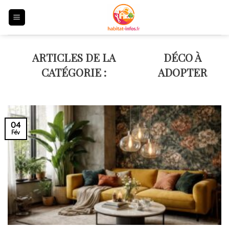
Skip
to
content
DÉCO À
ADOPTER
04
Fév